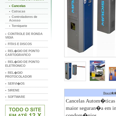
▪ Cancelas
▪ Catracas
▪ Controladores de
Acesso
▪ Torniquete
▪ CONTROLE DE RONDA
VIGIA
▪ FITAS E DISCOS
▪ REL�GIO DE PONTO
CARTOGRAFICO
▪ REL�GIO DE PONTO
ELETRONICO
▪ REL�GIO
PROTOCOLADOR
▪ SERVI�OS
▪ SIRENE
Descri�
▪ SOFTWARE
Cancelas Autom�ticas d
maior seguran�a em in
condom�nios.