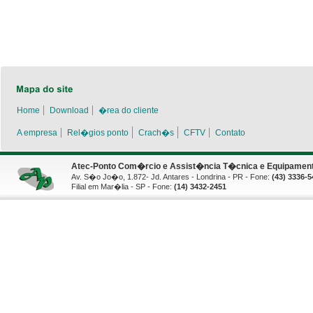
Home
Download
�rea do cliente
A empresa
Rel�gios ponto
Crach�s
CFTV
Contato
Atec-Ponto Com�rcio e Assist�ncia T�cnica e Equipamento
Av. S�o Jo�o, 1.872- Jd. Antares - Londrina - PR - Fone:
(43) 3336-5
Filial em Mar�lia - SP - Fone:
(14) 3432-2451