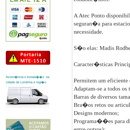
A Atec Ponto disponib
seguran�a para estacio
necessidade.
S�o elas: Madis Rodbel
Caracter�sticas Princi
Assist�ncia e instala��o na
Permitem um eficiente 
cidade de Londrina e regi�o
Adaptam-se a todos os 
Barras de diversos tam
Bra�os retos ou articu
Designs modernos;
Programa��es para dife
entre outros);