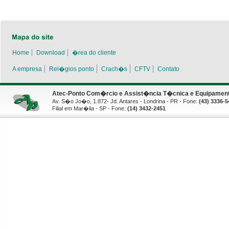
Home
Download
�rea do cliente
A empresa
Rel�gios ponto
Crach�s
CFTV
Contato
Atec-Ponto Com�rcio e Assist�ncia T�cnica e Equipamento
Av. S�o Jo�o, 1.872- Jd. Antares - Londrina - PR - Fone:
(43) 3336-5
Filial em Mar�lia - SP - Fone:
(14) 3432-2451