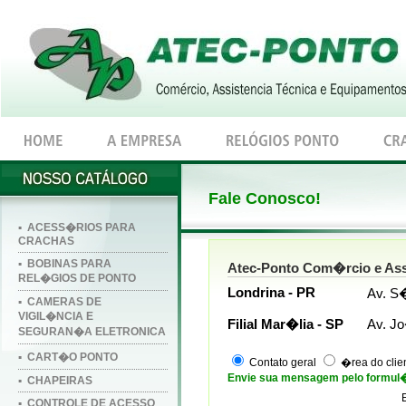
Fale Conosco!
▪ ACESS�RIOS PARA
CRACHAS
▪ BOBINAS PARA
Atec-Ponto Com�rcio e Ass
REL�GIOS DE PONTO
Londrina - PR
Av. S�
▪ CAMERAS DE
VIGIL�NCIA E
Filial Mar�lia - SP
Av. J
SEGURAN�A ELETRONICA
▪ CART�O PONTO
Contato geral
�rea do clie
Envie sua mensagem pelo formul�
▪ CHAPEIRAS
▪ CONTROLE DE ACESSO